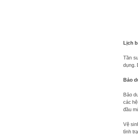
Lịch 
Tần su
dụng. 
Bảo d
Bảo dư
các hệ
đầu mù
Vệ sin
tình t