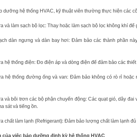
o dưỡng hệ thống HVAC, kỹ thuật viên thường thực hiện các cô
ra và làm sạch bộ lọc: Thay hoặc làm sạch bộ lọc không khí để g
ch dàn ngưng và dàn bay hơi: Đảm bảo các thành phần này k
ra hệ thống điện: Đo điện áp và dòng điện để đảm bảo các thiết
ra hệ thống đường ống và van: Đảm bảo không có rò rỉ hoặc 
ra và bôi trơn các bộ phận chuyển động: Các quạt gió, dây đai 
a sát và tiếng ồn.
ra chất làm lạnh (Refrigerant): Đảm bảo lượng chất làm lạnh đủ 
ch của việc bảo dưỡng định kỳ hệ thống HVAC