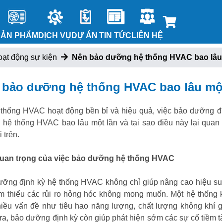
SẢN PHẨM
DỊCH VỤ
DỰ ÁN
TIN TỨC
LIÊN HỆ
ạt động sự kiện
Nên bảo dưỡng hệ thống HVAC bao lâu
 bảo dưỡng hệ thống HVAC bao lâu mộ
thống HVAC hoạt động bền bỉ và hiệu quả, việc bảo dưỡng địn
hệ thống HVAC bao lâu một lần và tại sao điều này lại quan t
 trên.
uan trọng của việc bảo dưỡng hệ thống HVAC
ỡng định kỳ hệ thống HVAC không chỉ giúp nâng cao hiệu suấ
m thiểu các rủi ro hỏng hóc không mong muốn. Một hệ thốn
iều vấn đề như tiêu hao năng lượng, chất lượng không khí giả
ra, bảo dưỡng định kỳ còn giúp phát hiện sớm các sự cố tiềm t