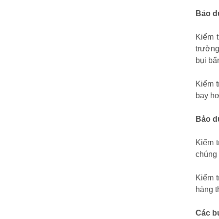
Bảo d
Kiểm t
trường
bụi bẩ
Kiểm t
bay hơ
Bảo d
Kiểm t
chúng 
Kiểm t
hàng t
Các b