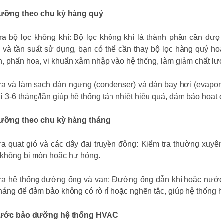
ưỡng theo chu kỳ hàng quý
ra bộ lọc không khí: Bộ lọc không khí là thành phần cần được
 và tần suất sử dụng, bạn có thể cần thay bộ lọc hàng quý h
n, phấn hoa, vi khuẩn xâm nhập vào hệ thống, làm giảm chất lư
ra và làm sạch dàn ngưng (condenser) và dàn bay hơi (evapora
i 3-6 tháng/lần giúp hệ thống tản nhiệt hiệu quả, đảm bảo hoạt 
ưỡng theo chu kỳ hàng tháng
ra quạt gió và các dây đai truyền động: Kiểm tra thường xuyê
không bị mòn hoặc hư hỏng.
ra hệ thống đường ống và van: Đường ống dẫn khí hoặc nước 
háng để đảm bảo không có rò rỉ hoặc nghẽn tắc, giúp hệ thống h
ước bảo dưỡng hệ thống HVAC