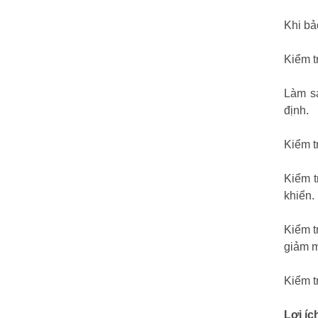
Khi bả
Kiểm t
Làm sạ
định.
Kiểm t
Kiểm t
khiển.
Kiểm t
giảm m
Kiểm t
Lợi í