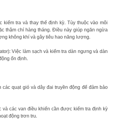
 kiểm tra và thay thế định kỳ. Tùy thuộc vào môi
oặc thậm chí hàng tháng. Điều này giúp ngăn ngừa
ợng không khí và gây tiêu hao năng lượng.
tor): Việc làm sạch và kiểm tra dàn ngưng và dàn
động ổn định.
n các quạt gió và dây đai truyền động để đảm bảo
và các van điều khiển cần được kiểm tra định kỳ
oạt động trơn tru.