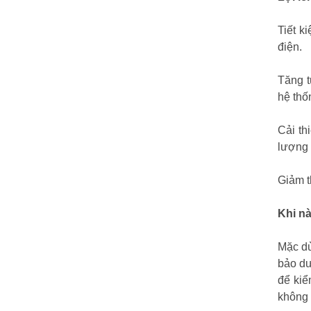
Tiết k
điện.
Tăng t
hệ thố
Cải th
lượng 
Giảm t
Khi nà
Mặc dù
bảo dư
để kiể
không 