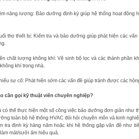
iệm năng lượng: Bảo dưỡng định kỳ giúp hệ thống hoạt động hi
uổi thọ thiết bị: Kiểm tra và bảo dưỡng giúp phát hiện các vấn
ng.
iện chất lượng không khí: Vệ sinh bộ lọc và các thành phần khá
không khí trong nhà.
hiểu sự cố: Phát hiện sớm các vấn đề giúp tránh được các hỏng
o cần gọi kỹ thuật viên chuyên nghiệp?
 có thể thực hiện một số công việc bảo dưỡng đơn giản như th
ỡng toàn bộ hệ thống HVAC đòi hỏi chuyên môn và kinh nghiệm
m tra định kỳ hàng năm hoặc khi hệ thống gặp vấn đề như ti
làm mát/sưởi ấm hiệu quả.