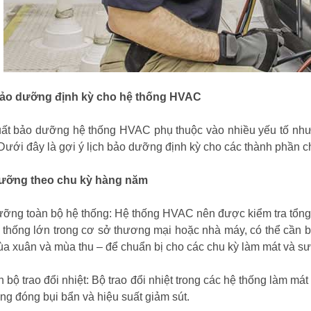
bảo dưỡng định kỳ cho hệ thống HVAC
ất bảo dưỡng hệ thống HVAC phụ thuộc vào nhiều yếu tố như 
Dưới đây là gợi ý lịch bảo dưỡng định kỳ cho các thành phần 
ưỡng theo chu kỳ hàng năm
ỡng toàn bộ hệ thống: Hệ thống HVAC nên được kiểm tra tổng t
 thống lớn trong cơ sở thương mại hoặc nhà máy, có thể cần
a xuân và mùa thu – để chuẩn bị cho các chu kỳ làm mát và sư
h bộ trao đổi nhiệt: Bộ trao đổi nhiệt trong các hệ thống làm 
rạng đóng bụi bẩn và hiệu suất giảm sút.