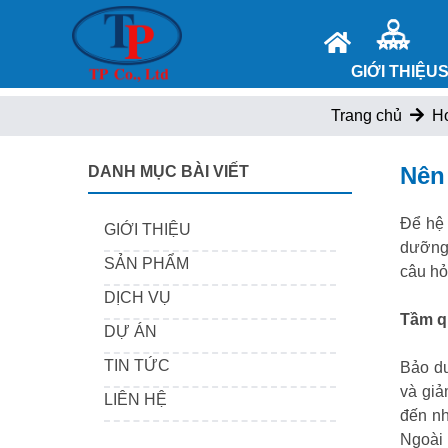
GIỚI THIỆU
Trang chủ
Ho
Nên
DANH MỤC BÀI VIẾT
Để hệ 
GIỚI THIỆU
dưỡng 
SẢN PHẨM
câu hỏi
DỊCH VỤ
Tầm q
DỰ ÁN
TIN TỨC
Bảo dư
và giả
LIÊN HỆ
đến nh
Ngoài 