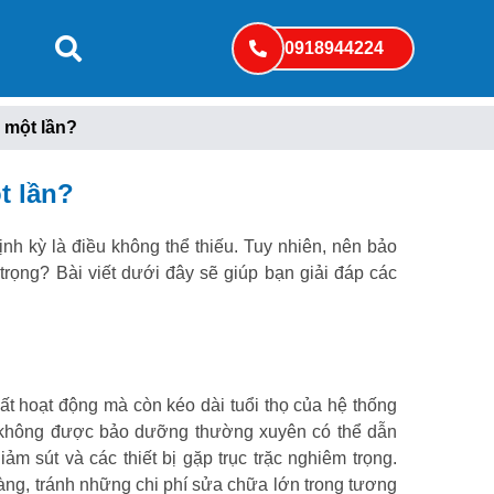
0918944224
 một lần?
t lần?
h kỳ là điều không thể thiếu. Tuy nhiên, nên bảo
rọng? Bài viết dưới đây sẽ giúp bạn giải đáp các
t hoạt động mà còn kéo dài tuổi thọ của hệ thống
g không được bảo dưỡng thường xuyên có thể dẫn
m sút và các thiết bị gặp trục trặc nghiêm trọng.
àng, tránh những chi phí sửa chữa lớn trong tương