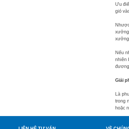
Ưu điể
gió và
Nhược
xưởng.
xưởng 
Nếu nh
nhiên 
đương
Giải 
Là phư
trong 
hoặc n
LIÊN HỆ TƯ VẤN
VỀ CHÚNG