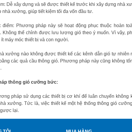
m: Dễ xây dựng và sẽ được thiết kế trước khi xây dựng nhà xưở
o nhà xưởng, giúp tiết kiệm tối đa vốn đầu tư.
 điểm: Phương pháp này sẽ hoạt động phục thuộc hoàn toàn
 Không thể chỉnh được lưu lượng gió theo ý muốn. Vì vậy, 
ít máy móc thiết bị và con người.
à xưởng nào không được thiết kế các kênh dẫn gió tự nhiên nh
bằng các quả cầu thông gió. Phương pháp này cũng không tốn
.
pháp thông gió cưỡng bức:
ơng pháp sử dụng các thiết bị cơ khí để luân chuyển không 
nhà xưởng. Tức là, việc thiết kế một hệ thống thông gió cưỡn
gược lại.
 TÔI
MUA HÀNG