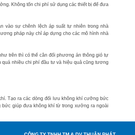
ng. Không tốn chi phí sử dụng các thiết bị để đưa
 vào sự chênh lệch áp suất tự nhiên trong nhà
phương pháp này chỉ áp dựng cho các mô hình nhà
ư trên thì có thể cân đối phương án thông gió tự
 quá nhiều chi phí đầu tư và hiệu quả cũng tương
khí. Tạo ra các dòng đối lưu không khí cưỡng bức
g bức giúp đưa không khí từ trong xưởng ra ngoài
CÔNG TY TNHH TM & DV THUẬN PHÁT