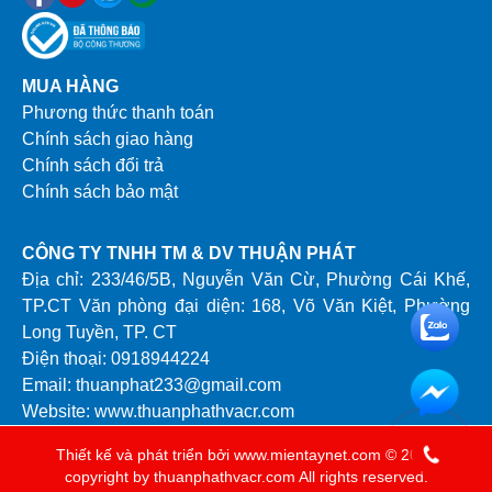
MUA HÀNG
Phương thức thanh toán
Chính sách giao hàng
Chính sách đổi trả
Chính sách bảo mật
CÔNG TY TNHH TM & DV THUẬN PHÁT
Địa chỉ: 233/46/5B, Nguyễn Văn Cừ, Phường Cái Khế,
TP.CT Văn phòng đại diện: 168, Võ Văn Kiệt, Phường
Long Tuyền, TP. CT
Điện thoại: 0918944224
Email: thuanphat233@gmail.com
Website: www.thuanphathvacr.com
Thiết kế và phát triển bởi
www.mientaynet.com
© 2024
copyright by thuanphathvacr.com All rights reserved.