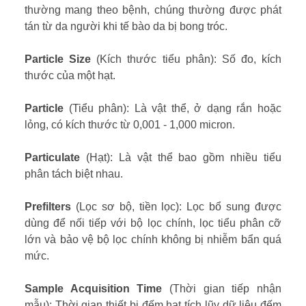
thường mang theo bệnh, chúng thường được phát
tán từ da người khi tế bào da bị bong tróc.
Particle Size
(Kích thước tiểu phân): Số đo, kích
thước của một hạt.
Particle
(Tiểu phân): Là vật thể, ở dạng rắn hoặc
lỏng, có kích thước từ 0,001 - 1,000 micron.
Particulate
(Hạt): Là vật thể bao gồm nhiều tiểu
phân tách biệt nhau.
Prefilters
(Lọc sơ bộ, tiền lọc): Lọc bổ sung được
dùng để nối tiếp với bộ lọc chính, lọc tiểu phân cỡ
lớn và bảo vệ bộ lọc chính không bị nhiễm bẩn quá
mức.
Sample Acquisition Time
(Thời gian tiếp nhận
mẫu): Thời gian thiết bị đếm hạt tích lũy dữ liệu đếm