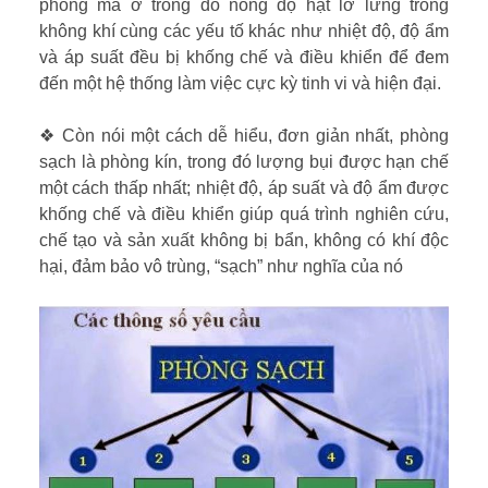
phòng mà ở trong đó nồng độ hạt lơ lửng trong
không khí cùng các yếu tố khác như nhiệt độ, độ ẩm
và áp suất đều bị khống chế và điều khiển để đem
đến một hệ thống làm việc cực kỳ tinh vi và hiện đại.
❖ Còn nói một cách dễ hiểu, đơn giản nhất, phòng
sạch là phòng kín, trong đó lượng bụi được hạn chế
một cách thấp nhất; nhiệt độ, áp suất và độ ẩm được
khống chế và điều khiển giúp quá trình nghiên cứu,
chế tạo và sản xuất không bị bẩn, không có khí độc
hại, đảm bảo vô trùng, “sạch” như nghĩa của nó