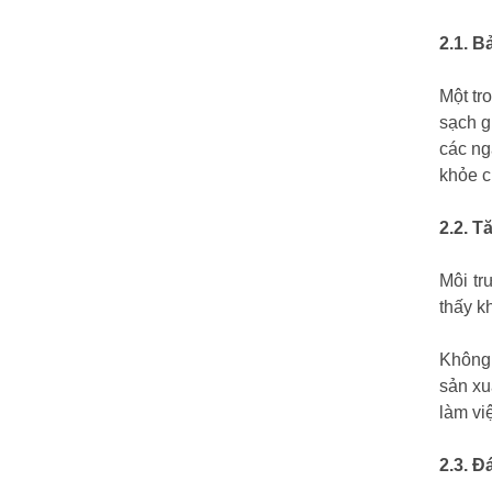
2.1. 
Một tr
sạch g
các ng
khỏe c
2.2. T
Môi tr
thấy k
Không 
sản xu
làm vi
2.3. Đ