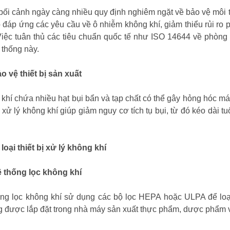
bối cảnh ngày càng nhiều quy định nghiêm ngặt về bảo vệ môi t
 đáp ứng các yêu cầu về ô nhiễm không khí, giảm thiểu rủi ro 
Việc tuân thủ các tiêu chuẩn quốc tế như ISO 14644 về phòng
 thống này.
ảo vệ thiết bị sản xuất
khí chứa nhiều hạt bụi bẩn và tạp chất có thể gây hỏng hóc m
ị xử lý không khí giúp giảm nguy cơ tích tụ bụi, từ đó kéo dài tu
 loại thiết bị xử lý không khí
ệ thống lọc không khí
ng lọc không khí sử dụng các bộ lọc HEPA hoặc ULPA để loại
 được lắp đặt trong nhà máy sản xuất thực phẩm, dược phẩm v