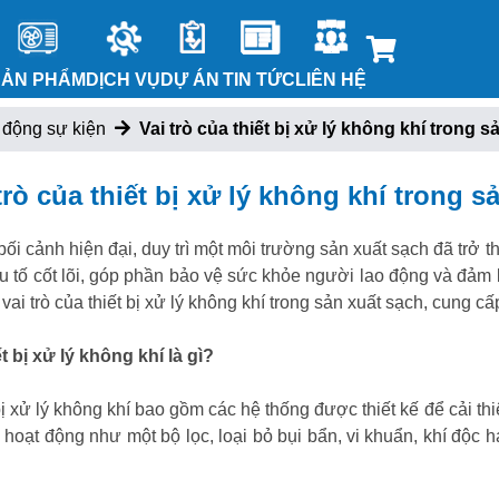
SẢN PHẨM
DỊCH VỤ
DỰ ÁN
TIN TỨC
LIÊN HỆ
 động sự kiện
Vai trò của thiết bị xử lý không khí trong 
trò của thiết bị xử lý không khí trong s
bối cảnh hiện đại, duy trì một môi trường sản xuất sạch đã trở t
u tố cốt lõi, góp phần bảo vệ sức khỏe người lao động và đảm b
t vai trò của thiết bị xử lý không khí trong sản xuất sạch, cung c
ết bị xử lý không khí là gì?
bị xử lý không khí bao gồm các hệ thống được thiết kế để cải th
hoạt động như một bộ lọc, loại bỏ bụi bẩn, vi khuẩn, khí độc h