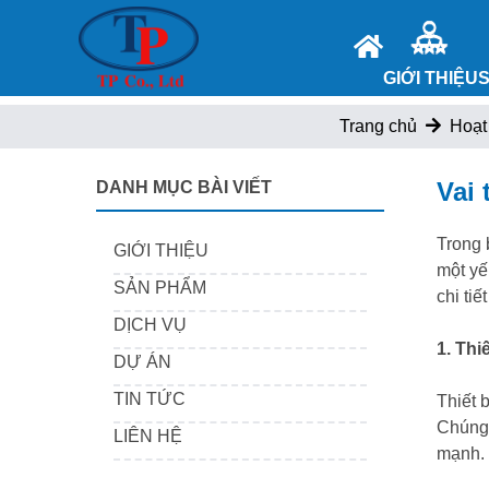
GIỚI THIỆU
Trang chủ
Hoạt
Vai 
DANH MỤC BÀI VIẾT
Trong 
GIỚI THIỆU
một yế
SẢN PHẨM
chi tiế
DỊCH VỤ
1. Thi
DỰ ÁN
TIN TỨC
Thiết 
Chúng 
LIÊN HỆ
mạnh.