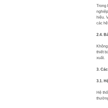
Trong 
nghiệp
hiệu. 
các hệ
2.4. B
Không 
thiết b
xuất.
3. Các
3.1. H
Hệ thố
thường