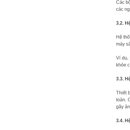
Các bộ
các ng
3.2. H
Hệ thố
máy sả
Ví dụ,
khỏe c
3.3. H
Thiết 
toàn. 
gây ản
3.4. H