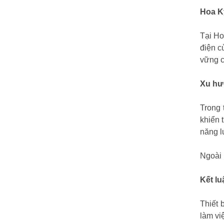
Hoa K
Tại Ho
điện c
vững c
Xu hướ
Trong 
khiển 
năng l
Ngoài 
Kết lu
Thiết 
làm vi