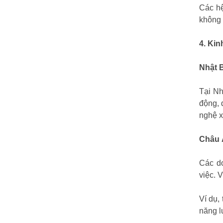
Các hệ
không 
4. Kin
Nhật 
Tại Nh
động, 
nghệ x
Châu 
Các do
việc. 
Ví dụ,
năng l